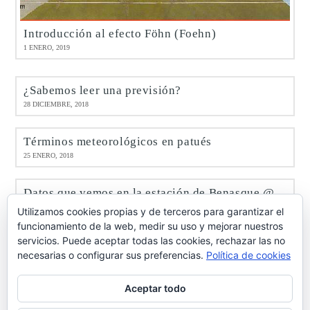
Introducción al efecto Föhn (Foehn)
1 ENERO, 2019
¿Sabemos leer una previsión?
28 DICIEMBRE, 2018
Términos meteorológicos en patués
25 ENERO, 2018
Datos que vemos en la estación de Benasque @meteobenás
9 ENERO, 2017
Utilizamos cookies propias y de terceros para garantizar el
funcionamiento de la web, medir su uso y mejorar nuestros
servicios. Puede aceptar todas las cookies, rechazar las no
Octubre de 2016 en Benasque @meteobenás
necesarias o configurar sus preferencias.
Política de cookies
7 NOVIEMBRE, 2016
Aceptar todo