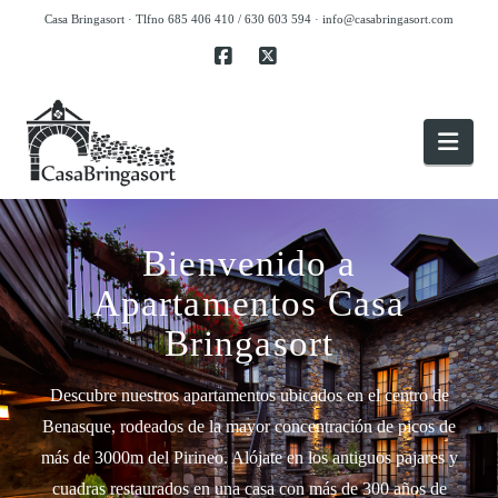
Casa Bringasort · Tlfno 685 406 410 / 630 603 594 ·
info@casabringasort.com
Facebook
X
Nav
Bienvenido a
Apartamentos Casa
Bringasort
Descubre nuestros apartamentos ubicados en el centro de
Benasque, rodeados de la mayor concentración de picos de
más de 3000m del Pirineo. Alójate en los antiguos pajares y
cuadras restaurados en una casa con más de 300 años de