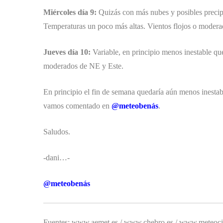
Miércoles día 9:
Quizás con más nubes y posibles precipi
Temperaturas un poco más altas. Vientos flojos o moder
Jueves día 10:
Variable, en principio menos inestable que
moderados de NE y Este.
En principio el fin de semana quedaría aún menos inestabl
vamos comentado en
@meteobenás
.
Saludos.
-dani…-
@meteobenás
Fuentes: www.aemet.es / www.chebro.es / www.meteociel