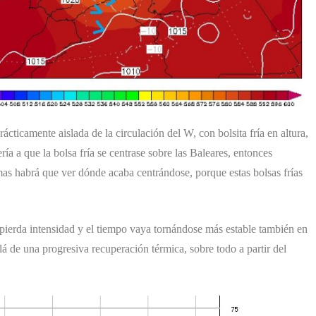
icamente aislada de la circulación del W, con bolsita fría en altura,
ía a que la bolsa fría se centrase sobre las Baleares, entonces
mas habrá que ver dónde acaba centrándose, porque estas bolsas frías
a, pierda intensidad y el tiempo vaya tornándose más estable también en
lá de una progresiva recuperación térmica, sobre todo a partir del