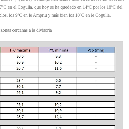
17ºC en el Cogulla, que hoy se ha quedado en 14ºC por los 18ºC del
os, los 9ºC en le Ampriu y más bien los 10ºC en le Cogulla.
zonas cercanas a la divisoria