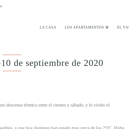
om
LA CASA
LOS APARTAMENTOS
EL VA
-10 de septiembre de 2020
ro descenso térmico entre el viernes y sábado, y lo vivido el
 pueblos, y que hoy domingo han estado mas cerca de los 25ºC. Hubo