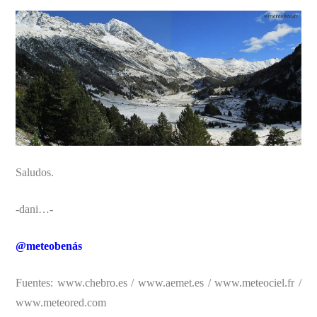
Saludos.
-dani…-
@meteobenás
Fuentes: www.chebro.es / www.aemet.es / www.meteociel.fr /
www.meteored.com