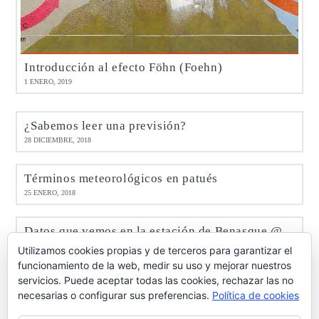
Introducción al efecto Föhn (Foehn)
1 ENERO, 2019
¿Sabemos leer una previsión?
28 DICIEMBRE, 2018
Términos meteorológicos en patués
25 ENERO, 2018
Datos que vemos en la estación de Benasque @meteobenás
9 ENERO, 2017
Utilizamos cookies propias y de terceros para garantizar el
funcionamiento de la web, medir su uso y mejorar nuestros
servicios. Puede aceptar todas las cookies, rechazar las no
Octubre de 2016 en Benasque @meteobenás
necesarias o configurar sus preferencias.
Política de cookies
7 NOVIEMBRE, 2016