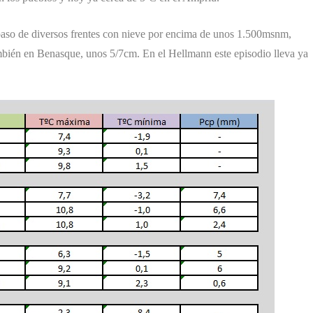
 paso de diversos frentes con nieve por encima de unos 1.500msnm,
ambién en Benasque, unos 5/7cm. En el Hellmann este episodio lleva ya