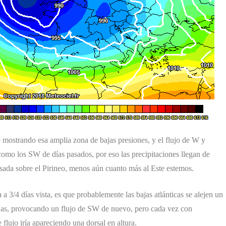
e mostrando esa amplia zona de bajas presiones, y el flujo de W y
omo los SW de días pasados, por eso las precipitaciones llegan de
usada sobre el Pirineo, menos aún cuanto más al Este estemos.
a 3/4 días vista, es que probablemente las bajas atlánticas se alejen un
bajas, provocando un flujo de SW de nuevo, pero cada vez con
 flujo iría apareciendo una dorsal en altura.