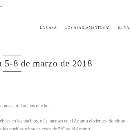
om
LA CASA
LOS APARTAMENTOS
EL VA
a 5-8 de marzo de 2018
no nos enrollaremos mucho.
biles en los pueblos, más intensas en el Ampriu el viernes, donde se
n los pueblos y hoy ya cerca de 5ºC en el Ampriu.