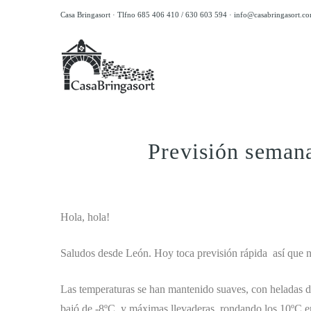
Casa Bringasort · Tlfno 685 406 410 / 630 603 594 ·
info@casabringasort.c
Previsión seman
.
Hola, hola!
Saludos desde León. Hoy toca previsión rápida así que 
Las temperaturas se han mantenido suaves, con heladas dé
bajó de -8ºC, y máximas llevaderas, rondando los 10ºC e