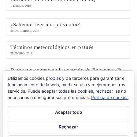
1 ENERO, 2019
¿Sabemos leer una previsión?
28 DICIEMBRE, 2018
Términos meteorológicos en patués
25 ENERO, 2018
Datos que vemos en la estación de Benasque @meteobenás
9 ENERO, 2017
Utilizamos cookies propias y de terceros para garantizar el
funcionamiento de la web, medir su uso y mejorar nuestros
servicios. Puede aceptar todas las cookies, rechazar las no
Octubre de 2016 en Benasque @meteobenás
necesarias o configurar sus preferencias.
Política de cookies
7 NOVIEMBRE, 2016
Aceptar todo
Rechazar
info@casabringasort.com
·
Política de privacidad de datos
·