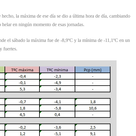
 hecho, la máxima de ese día se dio a última hora de día, cambiando
no helar en ningún momento de esas jornadas.
onde el sábado la máxima fue de -8,9ºC y la mínima de -11,1ºC en un
y fuertes.