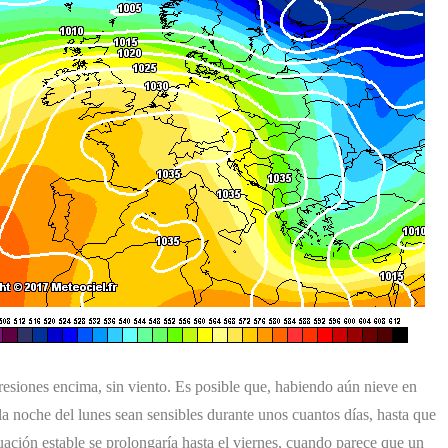
presiones encima, sin viento. Es posible que, habiendo aún nieve en
e la noche del lunes sean sensibles durante unos cuantos días, hasta que
uación estable se prolongaría hasta el viernes, cuando parece que un