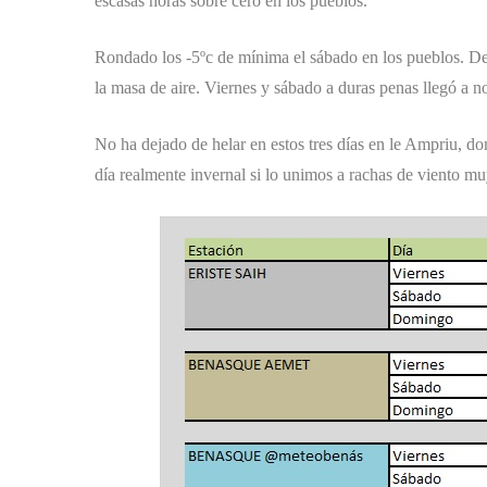
escasas horas sobre cero en los pueblos.
Rondado los -5ºc de mínima el sábado en los pueblos. De
la masa de aire. Viernes y sábado a duras penas llegó a 
No ha dejado de helar en estos tres días en le Ampriu, d
día realmente invernal si lo unimos a rachas de viento mu