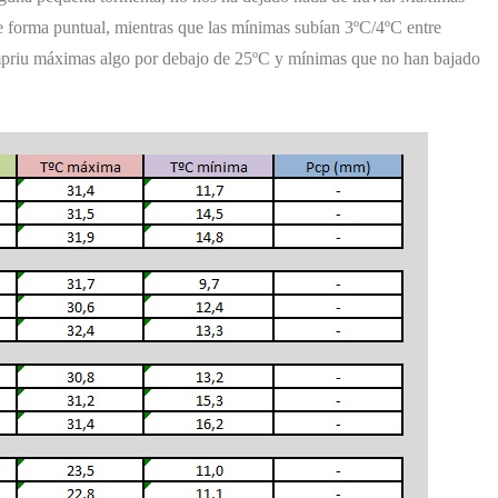
e forma puntual, mientras que las mínimas subían 3ºC/4ºC entre
mpriu máximas algo por debajo de 25ºC y mínimas que no han bajado