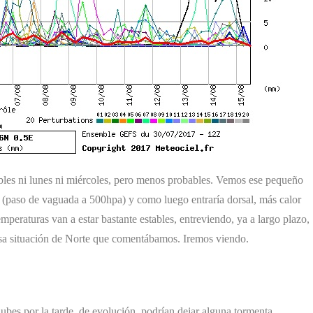
bles ni lunes ni miércoles, pero menos probables. Vemos ese pequeño
s (paso de vaguada a 500hpa) y como luego entraría dorsal, más calor
eraturas van a estar bastante estables, entreviendo, ya a largo plazo,
esa situación de Norte que comentábamos. Iremos viendo.
es por la tarde, de evolución. podrían dejar alguna tormenta