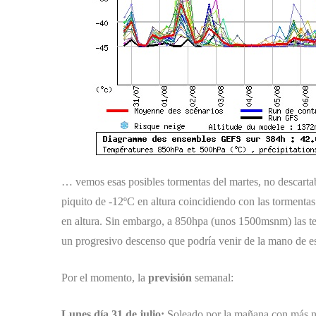
… vemos esas posibles tormentas del martes, no descarta
piquito de -12ºC en altura coincidiendo con las tormenta
en altura. Sin embargo, a 850hpa (unos 1500msnm) las temp
un progresivo descenso que podría venir de la mano de 
Por el momento, la
previsión
semanal:
Lunes día 31 de julio:
Soleado por la mañana con más nub