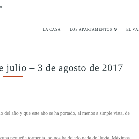
om
LA CASA
LOS APARTAMENTOS
EL VA
 julio – 3 de agosto de 2017
ido del año y que este año se ha portado, al menos a simple vista, de
alguna pequeña tormenta, no nos ha dejado nada de lluvia. Máximas