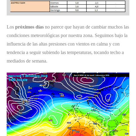
Los
próximos días
no parece que hayan de cambiar muchos las
condiciones meteorológicas por nuestra zona. Seguimos bajo la
influencia de las altas presiones con vientos en calma y con
tendencia a seguir subiendo las temperaturas, tocando techo a
mediados de semana.