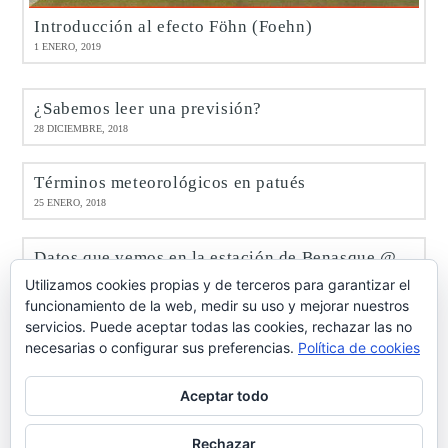
Introducción al efecto Föhn (Foehn)
1 ENERO, 2019
¿Sabemos leer una previsión?
28 DICIEMBRE, 2018
Términos meteorológicos en patués
25 ENERO, 2018
Datos que vemos en la estación de Benasque @meteobenás
9 ENERO, 2017
Utilizamos cookies propias y de terceros para garantizar el
funcionamiento de la web, medir su uso y mejorar nuestros
servicios. Puede aceptar todas las cookies, rechazar las no
Octubre de 2016 en Benasque @meteobenás
necesarias o configurar sus preferencias.
Política de cookies
7 NOVIEMBRE, 2016
Aceptar todo
Rechazar