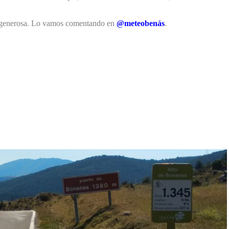
ás generosa. Lo vamos comentando en
@meteobenás
.