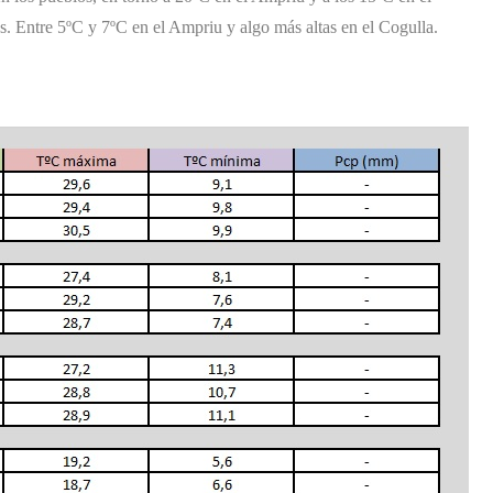
. Entre 5ºC y 7ºC en el Ampriu y algo más altas en el Cogulla.