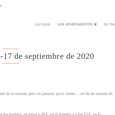
om
LA CASA
LOS APARTAMENTOS
EL VA
-17 de septiembre de 2020
más de lo normal, pero sin pasarse, poco viento… un fin de semana de
en los pueblos, en torno a 20ºC en el Ampriu y a los 15ºC en el