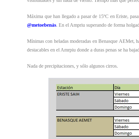
visibilidades y sin nada de viento. Tiempo más que perfect
Máxima que han llegado a pasar de 15ºC en Eriste, pa
@metoebenás
. En el Ampriu superando de forma holgad
Mínimas con heladas moderadas en Benasque AEMet, hasta
destacables en el Amrpiu donde a duras penas se ha baja
Nada de precipitaciones, y sólo algunos cirros.