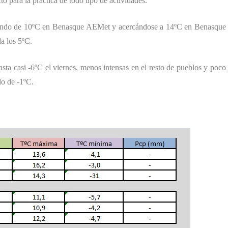
o para la práctica de todo tipo de actividades.
sando de 10ºC en Benasque AEMet y acercándose a 14ºC en Benasque
a los 5ºC.
 casi -6ºC el viernes, menos intensas en el resto de pueblos y poco
do de -1ºC.