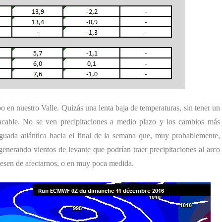
o en nuestro Valle. Quizás una lenta baja de temperaturas, sin tener un
acable. No se ven precipitaciones a medio plazo y los cambios más
aguada atlántica hacia el final de la semana que, muy probablemente,
, generando vientos de levante que podrían traer precipitaciones al arco
iesen de afectarnos, o en muy poca medida.