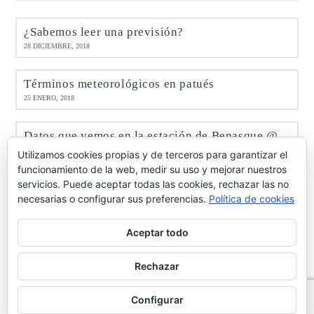
¿Sabemos leer una previsión?
28 DICIEMBRE, 2018
Términos meteorológicos en patués
25 ENERO, 2018
Datos que vemos en la estación de Benasque @meteobenás
9 ENERO, 2017
Utilizamos cookies propias y de terceros para garantizar el
funcionamiento de la web, medir su uso y mejorar nuestros
servicios. Puede aceptar todas las cookies, rechazar las no
Octubre de 2016 en Benasque @meteobenás
necesarias o configurar sus preferencias.
Política de cookies
7 NOVIEMBRE, 2016
Aceptar todo
Rechazar
info@casabringasort.com
·
Política de privacidad de datos
·
Configurar
Aviso Legal
·
Ley de cookies