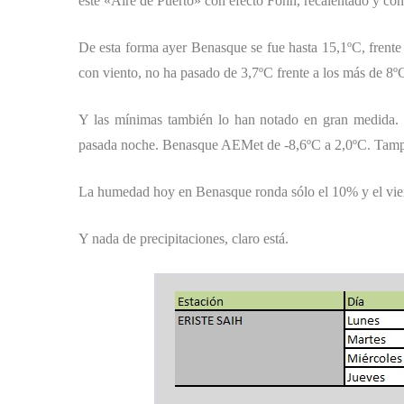
este «Aire de Puerto» con efecto Föhn, recalentado y co
De esta forma ayer Benasque se fue hasta 15,1ºC, frente
con viento, no ha pasado de 3,7ºC frente a los más de 8º
Y las mínimas también lo han notado en gran medida
pasada noche. Benasque AEMet de -8,6ºC a 2,0ºC. Tampo
La humedad hoy en Benasque ronda sólo el 10% y el vie
Y nada de precipitaciones, claro está.