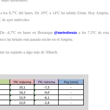
n bajas humedades.
 a los 8,7ºC del lunes. De 10ºC a 14ºC ha subido Eriste. Hoy Ampriu,
C de ayer miércoles.
. De -4,7ºC en lunes en Benasque
@meteobenás
a los 7,3ºC de esta
co ha helado esta pasada noche en el Ampriu.
nto ha soplado a algo más de 50km/h.