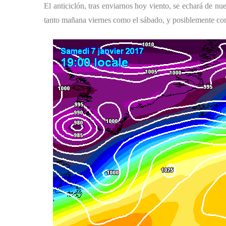
El anticiclón, tras enviarnos hoy viento, se echará de 
tanto mañana viernes como el sábado, y posiblemente con 