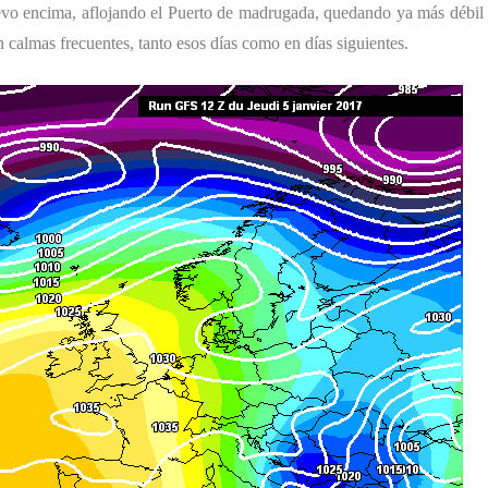
nuevo encima, aflojando el Puerto de madrugada, quedando ya más débil
calmas frecuentes, tanto esos días como en días siguientes.