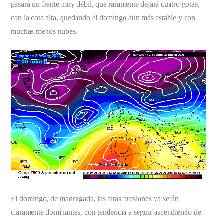
pasará un frente muy débil, que raramente dejará cuatro gotas,
con la cota alta, quedando el domingo aún más estable y con
muchas menos nubes.
El domingo, de madrugada, las altas presiones ya serán
claramente dominantes, con tendencia a seguir ascendiendo de