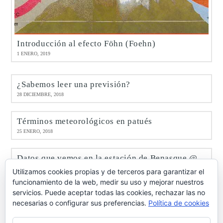
Introducción al efecto Föhn (Foehn)
1 ENERO, 2019
¿Sabemos leer una previsión?
28 DICIEMBRE, 2018
Términos meteorológicos en patués
25 ENERO, 2018
Datos que vemos en la estación de Benasque @meteobenás
9 ENERO, 2017
Utilizamos cookies propias y de terceros para garantizar el
funcionamiento de la web, medir su uso y mejorar nuestros
servicios. Puede aceptar todas las cookies, rechazar las no
Octubre de 2016 en Benasque @meteobenás
necesarias o configurar sus preferencias.
Política de cookies
7 NOVIEMBRE, 2016