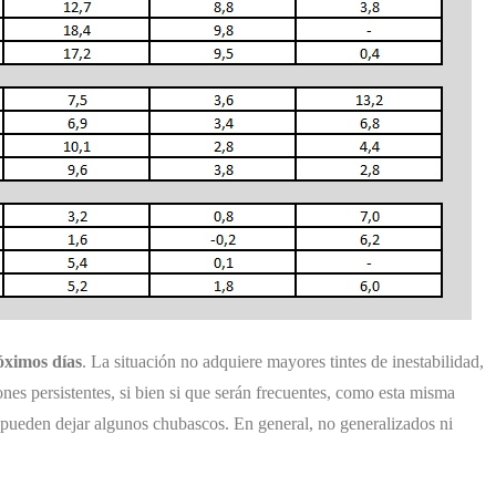
óximos días
. La situación no adquiere mayores tintes de inestabilidad,
ones persistentes, si bien si que serán frecuentes, como esta misma
 pueden dejar algunos chubascos. En general, no generalizados ni