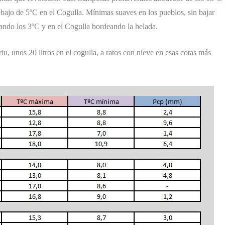
bajo de 5ºC en el Cogulla. Mínimas suaves en los pueblos, sin bajar
ndo los 3ºC y en el Cogulla bordeando la helada.
u, unos 20 litros en el cogulla, a ratos con nieve en esas cotas más