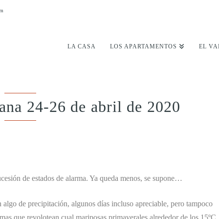
om
LA CASA
LOS APARTAMENTOS
EL VA
ana 24-26 de abril de 2020
sucesión de estados de alarma. Ya queda menos, se supone…
n algo de precipitación, algunos días incluso apreciable, pero tampoco
imas que revolotean cual mariposas primaverales alrededor de los 15ºC