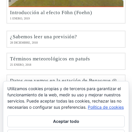
Introducción al efecto Föhn (Foehn)
1 ENERO, 2019
¿Sabemos leer una previsión?
28 DICIEMBRE, 2018
Términos meteorológicos en patués
25 ENERO, 2018
Datos que vemos en la estación de Benasque @meteobenás
9 ENERO, 2017
Utilizamos cookies propias y de terceros para garantizar el
funcionamiento de la web, medir su uso y mejorar nuestros
servicios. Puede aceptar todas las cookies, rechazar las no
Octubre de 2016 en Benasque @meteobenás
necesarias o configurar sus preferencias.
Política de cookies
7 NOVIEMBRE, 2016
Aceptar todo