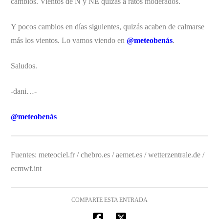
cambios. Vientos de N y NE quizás a ratos moderados.
Y pocos cambios en días siguientes, quizás acaben de calmarse
más los vientos. Lo vamos viendo en
@meteobenás
.
Saludos.
-dani…-
@meteobenás
Fuentes: meteociel.fr / chebro.es / aemet.es / wetterzentrale.de /
ecmwf.int
COMPARTE ESTA ENTRADA