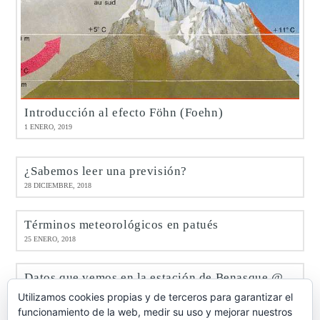
Introducción al efecto Föhn (Foehn)
1 ENERO, 2019
¿Sabemos leer una previsión?
28 DICIEMBRE, 2018
Términos meteorológicos en patués
25 ENERO, 2018
Datos que vemos en la estación de Benasque @meteobenás
9 ENERO, 2017
Utilizamos cookies propias y de terceros para garantizar el
funcionamiento de la web, medir su uso y mejorar nuestros