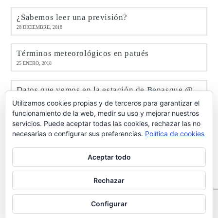
¿Sabemos leer una previsión?
28 DICIEMBRE, 2018
Términos meteorológicos en patués
25 ENERO, 2018
Datos que vemos en la estación de Benasque @meteobenás
9 ENERO, 2017
Utilizamos cookies propias y de terceros para garantizar el
funcionamiento de la web, medir su uso y mejorar nuestros
servicios. Puede aceptar todas las cookies, rechazar las no
Octubre de 2016 en Benasque @meteobenás
necesarias o configurar sus preferencias.
Política de cookies
7 NOVIEMBRE, 2016
Aceptar todo
Rechazar
info@casabringasort.com
·
Política de privacidad de datos
·
Configurar
Aviso Legal
·
Ley de cookies