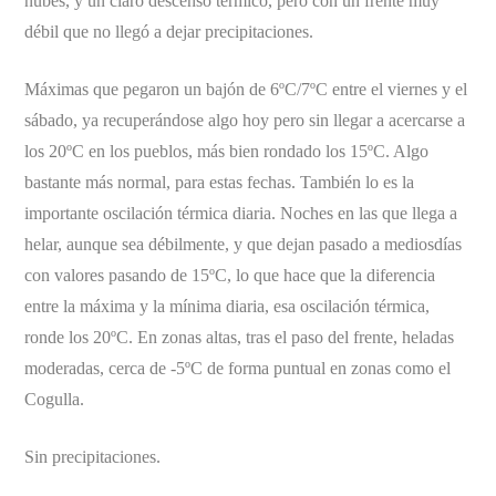
nubes, y un claro descenso térmico, pero con un frente muy
débil que no llegó a dejar precipitaciones.
Máximas que pegaron un bajón de 6ºC/7ºC entre el viernes y el
sábado, ya recuperándose algo hoy pero sin llegar a acercarse a
los 20ºC en los pueblos, más bien rondado los 15ºC. Algo
bastante más normal, para estas fechas. También lo es la
importante oscilación térmica diaria. Noches en las que llega a
helar, aunque sea débilmente, y que dejan pasado a mediosdías
con valores pasando de 15ºC, lo que hace que la diferencia
entre la máxima y la mínima diaria, esa oscilación térmica,
ronde los 20ºC. En zonas altas, tras el paso del frente, heladas
moderadas, cerca de -5ºC de forma puntual en zonas como el
Cogulla.
Sin precipitaciones.