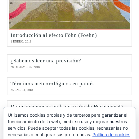
Introducción al efecto Föhn (Foehn)
1 ENERO, 2019
¿Sabemos leer una previsión?
28 DICIEMBRE, 2018
Términos meteorológicos en patués
25 ENERO, 2018
Datos que vemos en la estación de Benasque @meteobenás
9 ENERO, 2017
Utilizamos cookies propias y de terceros para garantizar el
funcionamiento de la web, medir su uso y mejorar nuestros
servicios. Puede aceptar todas las cookies, rechazar las no
Octubre de 2016 en Benasque @meteobenás
necesarias o configurar sus preferencias.
Política de cookies
7 NOVIEMBRE, 2016