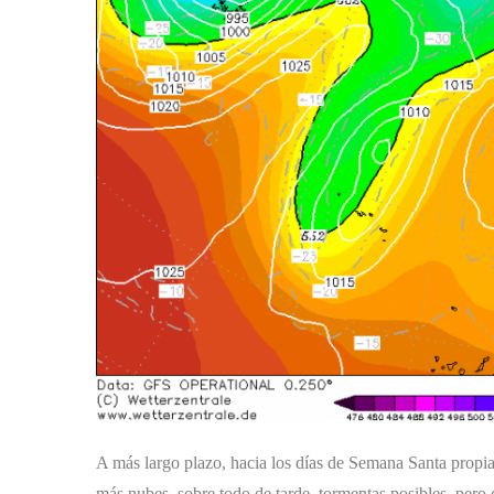
A más largo plazo, hacia los días de Semana Santa propiam
más nubes, sobre todo de tarde, tormentas posibles, per