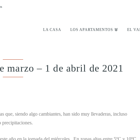
om
LA CASA
LOS APARTAMENTOS
EL VA
e marzo – 1 de abril de 2021
ras que, siendo algo cambiantes, han sido muy llevaderas, incluso
 precipitaciones.
ste año en la jornada del miércoles. En zonas altas entre 5ºC y 10ºC,