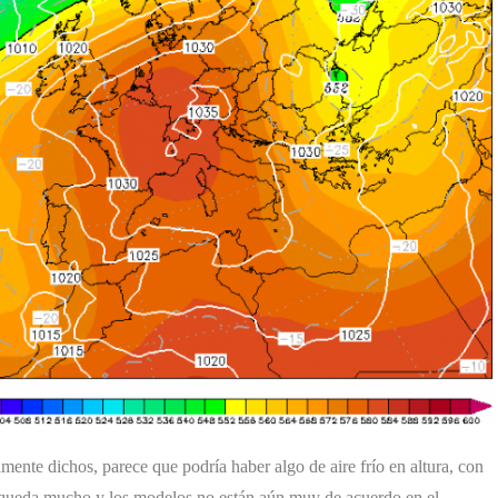
ente dichos, parece que podría haber algo de aire frío en altura, con
o queda mucho y los modelos no están aún muy de acuerdo en el