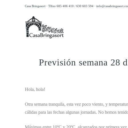
Casa Bringasort · Tlfno 685 406 410 / 630 603 594 ·
info@casabringasort.c
Previsión semana 28 d
.
Hola, hola!
Otra semana tranquila, esta vez poco viento, y temperatu
cálidas para las fechas algunas jornadas. No hemos tenido
Máximas entre 10ºC y 20ºC, alcanzados por primera vez e