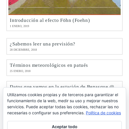
Introducción al efecto Föhn (Foehn)
1 ENERO, 2019
¿Sabemos leer una previsión?
28 DICIEMBRE, 2018
Términos meteorológicos en patués
25 ENERO, 2018
Datos que vemos en la estación de Benasque @meteobenás
9 ENERO, 2017
Utilizamos cookies propias y de terceros para garantizar el
funcionamiento de la web, medir su uso y mejorar nuestros
servicios. Puede aceptar todas las cookies, rechazar las no
Octubre de 2016 en Benasque @meteobenás
necesarias o configurar sus preferencias.
Política de cookies
7 NOVIEMBRE, 2016
Aceptar todo