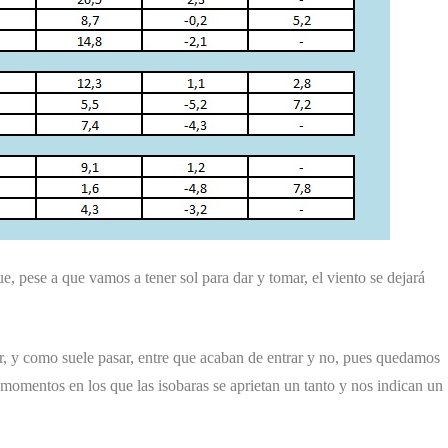
ue, pese a que vamos a tener sol para dar y tomar, el viento se dejará
r, y como suele pasar, entre que acaban de entrar y no, pues quedamos
 momentos en los que las isobaras se aprietan un tanto y nos indican un