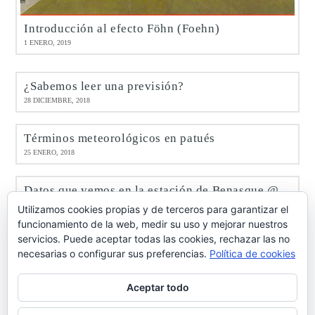
Introducción al efecto Föhn (Foehn)
1 ENERO, 2019
¿Sabemos leer una previsión?
28 DICIEMBRE, 2018
Términos meteorológicos en patués
25 ENERO, 2018
Datos que vemos en la estación de Benasque @meteobenás
9 ENERO, 2017
Utilizamos cookies propias y de terceros para garantizar el
funcionamiento de la web, medir su uso y mejorar nuestros
servicios. Puede aceptar todas las cookies, rechazar las no
Octubre de 2016 en Benasque @meteobenás
necesarias o configurar sus preferencias.
Política de cookies
7 NOVIEMBRE, 2016
Aceptar todo