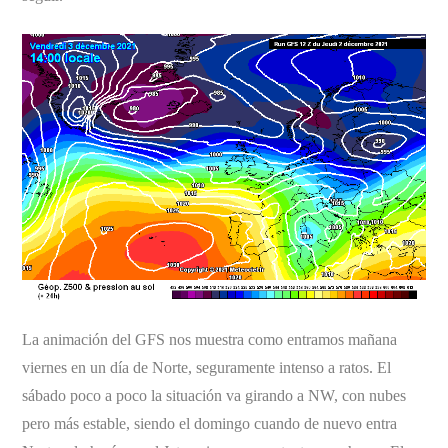
La animación del GFS nos muestra como entramos mañana
viernes en un día de Norte, seguramente intenso a ratos. El
sábado poco a poco la situación va girando a NW, con nubes
pero más estable, siendo el domingo cuando de nuevo entra