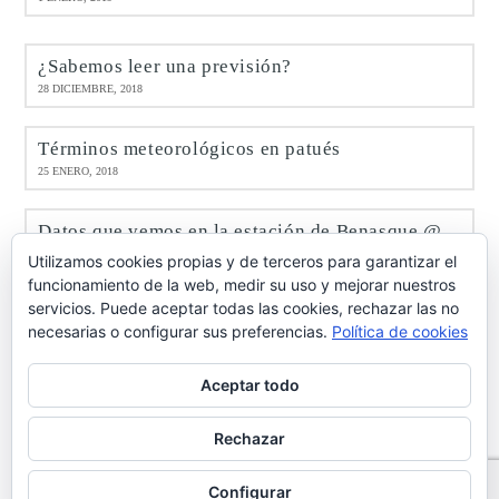
¿Sabemos leer una previsión?
28 DICIEMBRE, 2018
Términos meteorológicos en patués
25 ENERO, 2018
Datos que vemos en la estación de Benasque @meteobenás
9 ENERO, 2017
Utilizamos cookies propias y de terceros para garantizar el
funcionamiento de la web, medir su uso y mejorar nuestros
servicios. Puede aceptar todas las cookies, rechazar las no
Octubre de 2016 en Benasque @meteobenás
necesarias o configurar sus preferencias.
Política de cookies
7 NOVIEMBRE, 2016
Aceptar todo
Rechazar
info@casabringasort.com
·
Política de privacidad de datos
·
Configurar
Aviso Legal
·
Ley de cookies