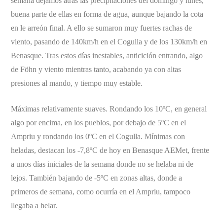
semana dejamos atrás las precipitaciones del domingo y lunes,
buena parte de ellas en forma de agua, aunque bajando la cota
en le arreón final. A ello se sumaron muy fuertes rachas de
viento, pasando de 140km/h en el Cogulla y de los 130km/h en
Benasque. Tras estos días inestables, anticiclón entrando, algo
de Föhn y viento mientras tanto, acabando ya con altas
presiones al mando, y tiempo muy estable.
Máximas relativamente suaves. Rondando los 10ºC, en general
algo por encima, en los pueblos, por debajo de 5ºC en el
Ampriu y rondando los 0ºC en el Cogulla. Mínimas con
heladas, destacan los -7,8ºC de hoy en Benasque AEMet, frente
a unos días iniciales de la semana donde no se helaba ni de
lejos. También bajando de -5ºC en zonas altas, donde a
primeros de semana, como ocurría en el Ampriu, tampoco
llegaba a helar.