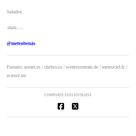
Saludos.
-dani…-
@meteobenás
Fuentes: aemet.es / chebro.es / wetterzentrale.de / meteociel.fr /
ecmwf.int
COMPARTE ESTA ENTRADA