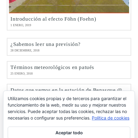
Introducción al efecto Föhn (Foehn)
1 ENERO, 2019
¿Sabemos leer una previsión?
28 DICIEMBRE, 2018
Términos meteorológicos en patués
25 ENERO, 2018
Datos que vemos en la estación de Benasque @meteobenás
9 ENERO, 2017
Utilizamos cookies propias y de terceros para garantizar el
funcionamiento de la web, medir su uso y mejorar nuestros
servicios. Puede aceptar todas las cookies, rechazar las no
Octubre de 2016 en Benasque @meteobenás
necesarias o configurar sus preferencias.
Política de cookies
7 NOVIEMBRE, 2016
Aceptar todo